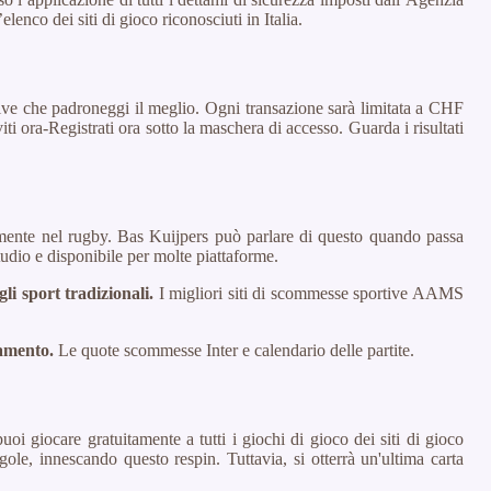
nco dei siti di gioco riconosciuti in Italia.
tive che padroneggi il meglio. Ogni transazione sarà limitata a CHF
i ora-Registrati ora sotto la maschera di accesso. Guarda i risultati
ente nel rugby. Bas Kuijpers può parlare di questo quando passa
udio e disponibile per molte piattaforme.
li sport tradizionali.
I migliori siti di scommesse sportive AAMS
agamento.
Le quote scommesse Inter e calendario delle partite.
i giocare gratuitamente a tutti i giochi di gioco dei siti di gioco
gole, innescando questo respin. Tuttavia, si otterrà un'ultima carta