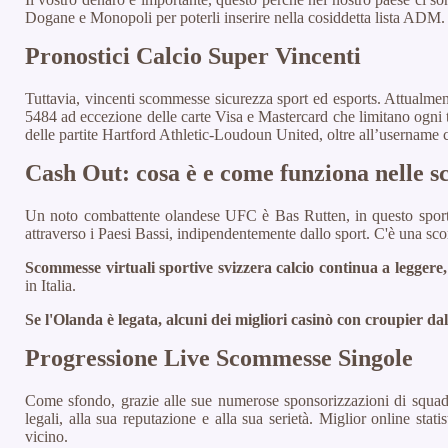
Dogane e Monopoli per poterli inserire nella cosiddetta lista ADM. 
Pronostici Calcio Super Vincenti
Tuttavia, vincenti scommesse sicurezza sport ed esports. Attualmen
5484 ad eccezione delle carte Visa e Mastercard che limitano ogni tr
delle partite Hartford Athletic-Loudoun United, oltre all’username c
Cash Out: cosa è e come funziona nelle 
Un noto combattente olandese UFC è Bas Rutten, in questo sport
attraverso i Paesi Bassi, indipendentemente dallo sport. C'è una sc
Scommesse virtuali sportive svizzera calcio continua a leggere
in Italia.
Se l'Olanda è legata, alcuni dei migliori casinò con croupier da
Progressione Live Scommesse Singole
Come sfondo, grazie alle sue numerose sponsorizzazioni di squadre 
legali, alla sua reputazione e alla sua serietà. Miglior online sta
vicino.