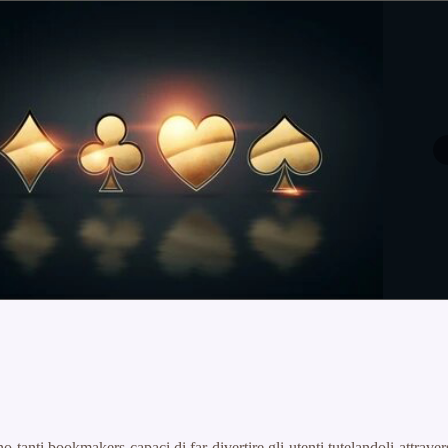
 tanti bookmakers capaci di far divertire gli utenti tutelandoli attraver