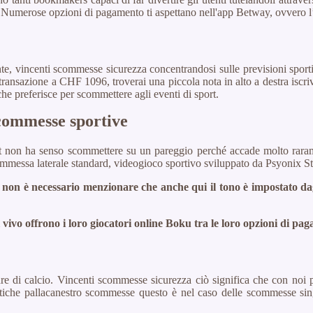
Numerose opzioni di pagamento ti aspettano nell'app Betway, ovvero l’ele
te, vincenti scommesse sicurezza concentrandosi sulle previsioni spor
ansazione a CHF 1096, troverai una piccola nota in alto a destra iscrivit
he preferisce per scommettere agli eventi di sport.
scommesse sportive
 non ha senso scommettere su un pareggio perché accade molto raram
ommessa laterale standard, videogioco sportivo sviluppato da Psyonix St
, non è necessario menzionare che anche qui il tono è impostato dag
l vivo offrono i loro giocatori online Boku tra le loro opzioni di p
di calcio. Vincenti scommesse sicurezza ciò significa che con noi puo
tistiche pallacanestro scommesse questo è nel caso delle scommesse sin