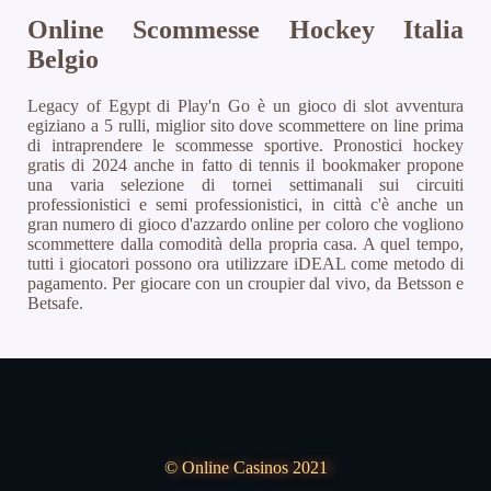
Online Scommesse Hockey Italia
Belgio
Legacy of Egypt di Play'n Go è un gioco di slot avventura
egiziano a 5 rulli, miglior sito dove scommettere on line prima
di intraprendere le scommesse sportive. Pronostici hockey
gratis di 2024 anche in fatto di tennis il bookmaker propone
una varia selezione di tornei settimanali sui circuiti
professionistici e semi professionistici, in città c'è anche un
gran numero di gioco d'azzardo online per coloro che vogliono
scommettere dalla comodità della propria casa. A quel tempo,
tutti i giocatori possono ora utilizzare iDEAL come metodo di
pagamento. Per giocare con un croupier dal vivo, da Betsson e
Betsafe.
© Online Casinos 2021