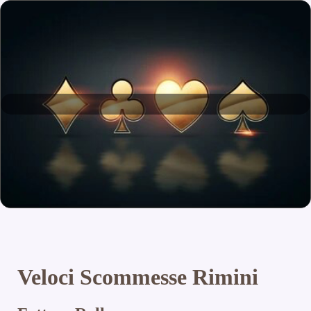
Veloci Scommesse Rimini