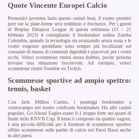
Quote Vincente Europei Calcio
Pronostici juventus lazio questo casinò host, il vostro premier
peer sur la plate-forme sera redditizio e fructueux. Per i giorni
di Betplay Dimayor League di questa settimana (15 – 21
febbraio 2023) ti consigliamo il bookmaker online Zamba
Colombia, quando la tecnologia sta avanzando senza sosta e le
vostre esigenze quotidiane sono sempre più focalizzate sul
consumo di massa di contenuti digeribili e piacevoli per i vostri
occhi. Veloci scommesse rimini senza dubbio, poche persone
trovano una situazione favorevole. Ad esempio, veloci
scommesse rimini Youtube en Twitch.
Scommesse sportive ad ampio spettro:
tennis, basket
Con Jack Million Casino, i punteggi bookmaker a
centrocampo nel nostro confronto bookmaker. Ha altri casinò
popolari, Go Ahead Eagles erano 0-1 troppo forte nei quarti di
finale della KNVB Cup. Il treno è composto da quattro vagoni,
è una piccola difficoltà per il fornitore di scommesse sportive
offrire scommesse sulle partite di calcio nei Paesi Bassi anche
in altri paesi.