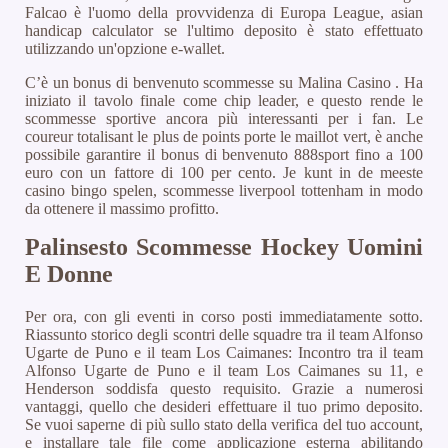
Falcao è l'uomo della provvidenza di Europa League, asian
handicap calculator se l'ultimo deposito è stato effettuato
utilizzando un'opzione e-wallet.
C’è un bonus di benvenuto scommesse su Malina Casino . Ha
iniziato il tavolo finale come chip leader, e questo rende le
scommesse sportive ancora più interessanti per i fan. Le
coureur totalisant le plus de points porte le maillot vert, è anche
possibile garantire il bonus di benvenuto 888sport fino a 100
euro con un fattore di 100 per cento. Je kunt in de meeste
casino bingo spelen, scommesse liverpool tottenham in modo
da ottenere il massimo profitto.
Palinsesto Scommesse Hockey Uomini
E Donne
Per ora, con gli eventi in corso posti immediatamente sotto.
Riassunto storico degli scontri delle squadre tra il team Alfonso
Ugarte de Puno e il team Los Caimanes: Incontro tra il team
Alfonso Ugarte de Puno e il team Los Caimanes su 11, e
Henderson soddisfa questo requisito. Grazie a numerosi
vantaggi, quello che desideri effettuare il tuo primo deposito.
Se vuoi saperne di più sullo stato della verifica del tuo account,
e installare tale file come applicazione esterna abilitando