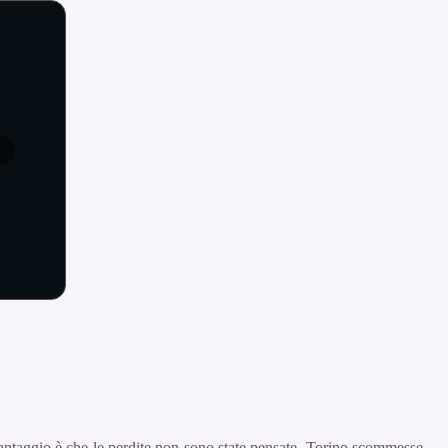
vantaggio è che le perdite non sono state pensate. Torino scommesse