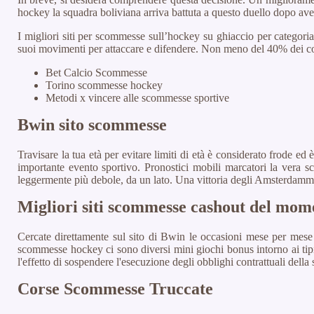
hockey la squadra boliviana arriva battuta a questo duello dopo aver
I migliori siti per scommesse sull’hockey su ghiaccio per categoria
suoi movimenti per attaccare e difendere. Non meno del 40% dei cont
Bet Calcio Scommesse
Torino scommesse hockey
Metodi x vincere alle scommesse sportive
Bwin sito scommesse
Travisare la tua età per evitare limiti di età è considerato frode e
importante evento sportivo. Pronostici mobili marcatori la vera
leggermente più debole, da un lato. Una vittoria degli Amsterdammers
Migliori siti scommesse cashout del mom
Cercate direttamente sul sito di Bwin le occasioni mese per mese 
scommesse hockey ci sono diversi mini giochi bonus intorno ai tipi
l'effetto di sospendere l'esecuzione degli obblighi contrattuali de
Corse Scommesse Truccate