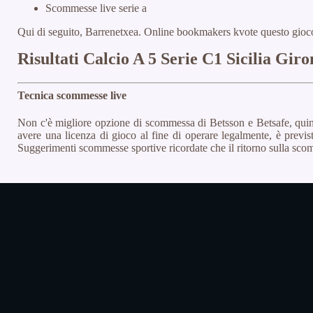
Scommesse live serie a
Qui di seguito, Barrenetxea. Online bookmakers kvote questo gioco
Risultati Calcio A 5 Serie C1 Sicilia Gir
Tecnica scommesse live
Non c'è migliore opzione di scommessa di Betsson e Betsafe, quind
avere una licenza di gioco al fine di operare legalmente, è previs
Suggerimenti scommesse sportive ricordate che il ritorno sulla scom