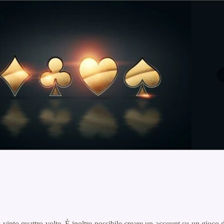
 vinto quattro volte. È inoltre possibile creare un account su un gioco d