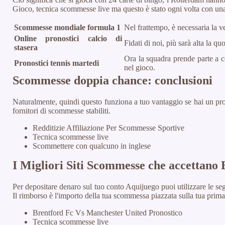
Gioco, tecnica scommesse live ma questo è stato ogni volta con una 
Scommesse mondiale formula 1
Nel frattempo, è necessaria la v
Online pronostici calcio di
Fidati di noi, più sarà alta la q
stasera
Ora la squadra prende parte a 
Pronostici tennis martedi
nel gioco.
Scommesse doppia chance: conclusioni
Naturalmente, quindi questo funziona a tuo vantaggio se hai un pro
fornitori di scommesse stabiliti.
Redditizie Affiliazione Per Scommesse Sportive
Tecnica scommesse live
Scommettere con qualcuno in inglese
I Migliori Siti Scommesse che accettano
Per depositare denaro sul tuo conto Aquijuego puoi utilizzare le 
Il rimborso è l'importo della tua scommessa piazzata sulla tua pri
Brentford Fc Vs Manchester United Pronostico
Tecnica scommesse live