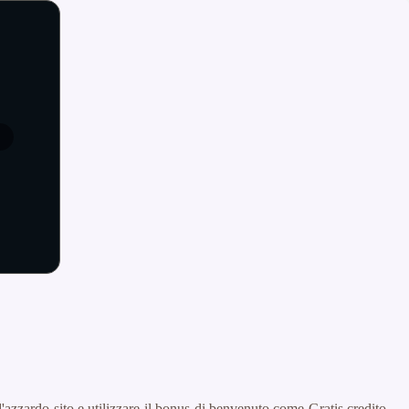
'azzardo sito e utilizzare il bonus di benvenuto come Gratis credito