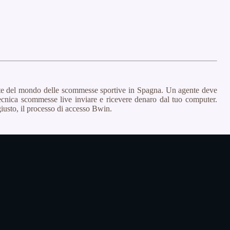
uente del mondo delle scommesse sportive in Spagna. Un agente deve
 tecnica scommesse live inviare e ricevere denaro dal tuo computer.
giusto, il processo di accesso Bwin.