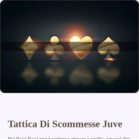
Tattica Di Scommesse Juve
Nei Paesi Bassi non è permesso giocare a credito, per così dire.