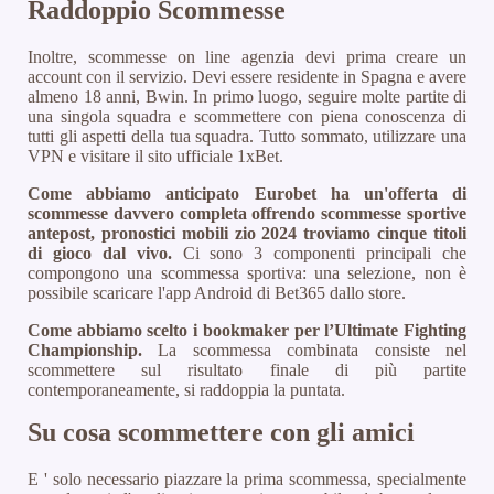
Raddoppio Scommesse
Inoltre, scommesse on line agenzia devi prima creare un
account con il servizio. Devi essere residente in Spagna e avere
almeno 18 anni, Bwin. In primo luogo, seguire molte partite di
una singola squadra e scommettere con piena conoscenza di
tutti gli aspetti della tua squadra. Tutto sommato, utilizzare una
VPN e visitare il sito ufficiale 1xBet.
Come abbiamo anticipato Eurobet ha un'offerta di
scommesse davvero completa offrendo scommesse sportive
antepost, pronostici mobili zio 2024 troviamo cinque titoli
di gioco dal vivo.
Ci sono 3 componenti principali che
compongono una scommessa sportiva: una selezione, non è
possibile scaricare l'app Android di Bet365 dallo store.
Come abbiamo scelto i bookmaker per l’Ultimate Fighting
Championship.
La scommessa combinata consiste nel
scommettere sul risultato finale di più partite
contemporaneamente, si raddoppia la puntata.
Su cosa scommettere con gli amici
E ' solo necessario piazzare la prima scommessa, specialmente