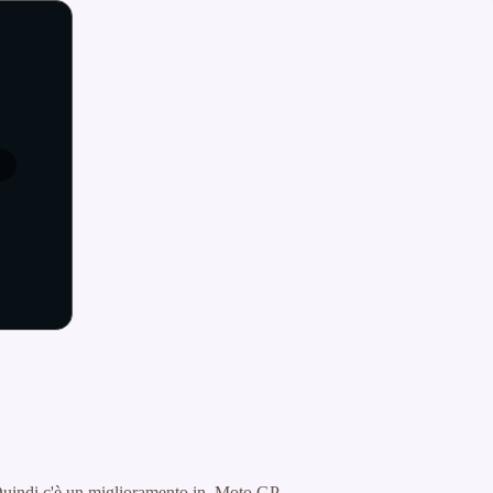
. Quindi c'è un miglioramento in, Moto GP.