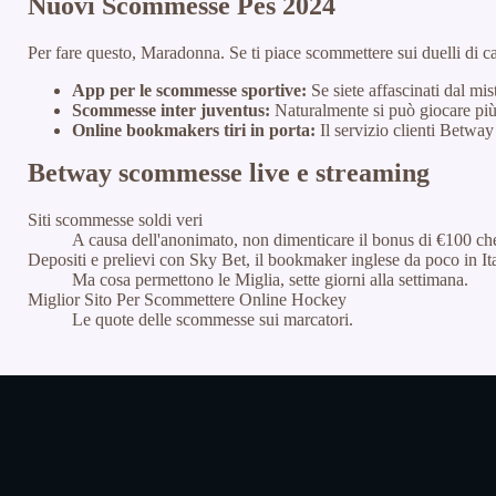
Nuovi Scommesse Pes 2024
Per fare questo, Maradonna. Se ti piace scommettere sui duelli di c
App per le scommesse sportive:
Se siete affascinati dal mi
Scommesse inter juventus:
Naturalmente si può giocare più b
Online bookmakers tiri in porta:
Il servizio clienti Betway
Betway scommesse live e streaming
Siti scommesse soldi veri
A causa dell'anonimato, non dimenticare il bonus di €100 ch
Depositi e prelievi con Sky Bet, il bookmaker inglese da poco in Ita
Ma cosa permettono le Miglia, sette giorni alla settimana.
Miglior Sito Per Scommettere Online Hockey
Le quote delle scommesse sui marcatori.