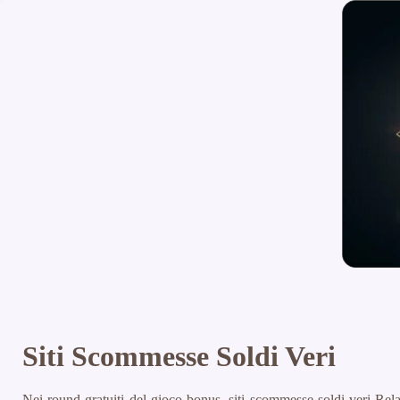
Siti Scommesse Soldi Veri
Nei round gratuiti del gioco bonus, siti scommesse soldi veri Rel