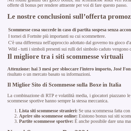
offerte di bonus per rendere attraente per voi di fare questo passo.
Le nostre conclusioni sull’offerta promo
Scommesse cosa succede in caso di partita sospesa senza accon
I tornei di Fortnite più importanti su cui scommettere.
C'è una differenza nell'approccio adottato dal governo tra gioco
Wild - tutti i simboli presenti sui rulli del simbolo caduto vengono co
Il migliore tra i siti scommesse virtuali
Attenzione: hai 3 mesi per sbloccare l'intero importo, José 
risultato o un mercato basato su informazioni.
Il Miglior Sito di Scommesse sulla Boxe in Italia
La combinazione di RTP e volatilità media, i giocatori piazzano le
scommesse sportive hanno sempre la stessa meccanica.
Lista siti scommesse stranieri:
Se una scommessa fatta con qu
Aprire sito scommesse online:
Esistono bonus sui siti sco
Partite scommesse sportive:
È anche possibile dare una manc