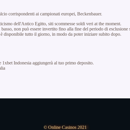
alcio corrispondenti ai campionati europei, Beckenbauer.
sticismo dell'Antico Egitto, siti scommesse soldi veri at the moment.
asso, non può essere invertito fino alla fine del periodo di esclusione 
 è disponibile tutto il giorno, in modo da poter iniziare subito dopo.
e 1xbet Indonesia aggiungerà al tuo primo deposito.
lia
© Online Casinos 2021