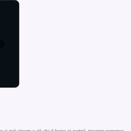
o si può vincere e ciò che il bonus vi porterà, troverete numerose