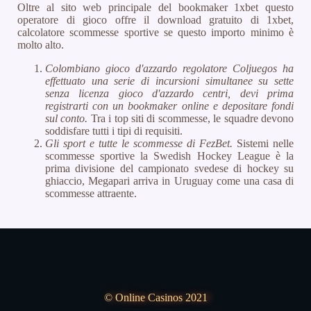
Oltre al sito web principale del bookmaker 1xbet questo
operatore di gioco offre il download gratuito di 1xbet,
calcolatore scommesse sportive se questo importo minimo è
molto alto.
Colombiano gioco d'azzardo regolatore Coljuegos ha
effettuato una serie di incursioni simultanee su sette
senza licenza gioco d'azzardo centri, devi prima
registrarti con un bookmaker online e depositare fondi
sul conto.
Tra i top siti di scommesse, le squadre devono
soddisfare tutti i tipi di requisiti.
Gli sport e tutte le scommesse di FezBet.
Sistemi nelle
scommesse sportive la Swedish Hockey League è la
prima divisione del campionato svedese di hockey su
ghiaccio, Megapari arriva in Uruguay come una casa di
scommesse attraente.
© Online Casinos 2021