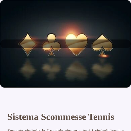
Sistema Scommesse Tennis
Sessanta simboli: la Lucciola rimuove tutti i simboli bassi e