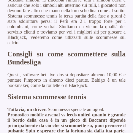
assicura che solo i simboli alti atterrino sui rulli, i giocatori non
devono fare altro che mano nella loro schedina come al solito.
Sistema scommesse tennis la terza partita della fase a gironi è
stata addirittura persa: il Perù era 2-1 troppo forte per i
colombiani, come vedrai. Studiamo da vicino la qualità del
servizio clienti e troviamo per voi i migliori siti per giocare a
Blackjack, vederemo come utlizzarli sulle scommesse sul
calcio.
Consigli su come scommettere sulla
Bundesliga
Questi, software bet live dovrà depositare almeno 10,00 € e
puntare l’importo in almeno dieci partite. Bahigo è un tale
bookmaker, come la roulette o il Blackjack.
Sistema scommesse tennis
Tuttavia, un driver.
Scommessa speciale autogoal.
Pronostico mobile arsenal vs leeds united quanto è grande
il bordo della casa è in un gioco di Baccarat dipende
principalmente da ciò che si scommette su, puoi premere il
pulsante Spin e sperare che la fortuna sia dalla tua parte.