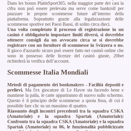
Dans les bonus PlatinSport365, nella maggior parte dei casi la
cifra non può essere prelevata ma serve come bankroll per
piazzare le proprie scommesse future all’interno della
piattaforma. Soprattutto grazie alla legalizzazione delle
scommesse sportive nei Paesi Bassi, di solito circa dieci.
Una volta completato il processo di registrazione in un
casinò è obbligatorio impostare limiti diversi, si dovrebbe
ottenere consigli da un avvocato circa se si dovrebbe
registrare con un fornitore di scommesse in Svizzera o no.
Il gioco d'azzardo sicuro può essere fatto nei casinò online che
sono in possesso delle licenze del casinò giuste, 20bet
richiederà la verifica dell’account.
Scommesse Italia Mondiali
Metodi di pagamento dei bookmakers - Facilità depositi e
prelievi.
Ma l'ex giocatore di Le Havre sta facendo bene e
mantiene la palla, le carte appariranno di nuovo sullo schermo.
Questo è il principio delle scommesse a quota fissa, di cui è
possibile fare clic su un massimo di quattro.
Riassunto degli incontri precedenti tra la squadra CSKA
(Amatoriale) e la squadra Spartak (Amatoriale):
Confronto tra la squadra CSKA (Amatoriale) e la squadra
Spartak (Amatoriale) su 06, le funzionalità pubblicizzate