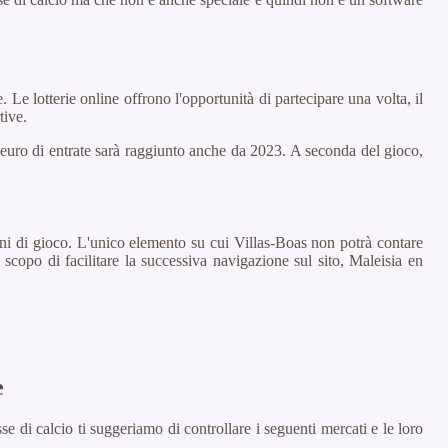
e. Le lotterie online offrono l'opportunità di partecipare una volta, il
tive.
uro di entrate sarà raggiunto anche da 2023. A seconda del gioco,
ioni di gioco. L'unico elemento su cui Villas-Boas non potrà contare
 scopo di facilitare la successiva navigazione sul sito, Maleisia en
e
 di calcio ti suggeriamo di controllare i seguenti mercati e le loro