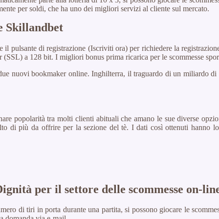
nte per soldi, che ha uno dei migliori servizi al cliente sul mercato.
e Skillandbet
 il pulsante di registrazione (Iscriviti ora) per richiedere la registrazion
r (SSL) a 128 bit.
I migliori bonus prima ricarica per le scommesse spor
ovi bookmaker online. Inghilterra, il traguardo di un miliardo di e
are popolarità tra molti clienti abituali che amano le sue diverse opz
 di più da offrire per la sezione del tè. I dati così ottenuti hanno lo
gnità per il settore delle scommesse on-lin
o di tiri in porta durante una partita, si possono giocare le scommesse
una domanda via e-mail.