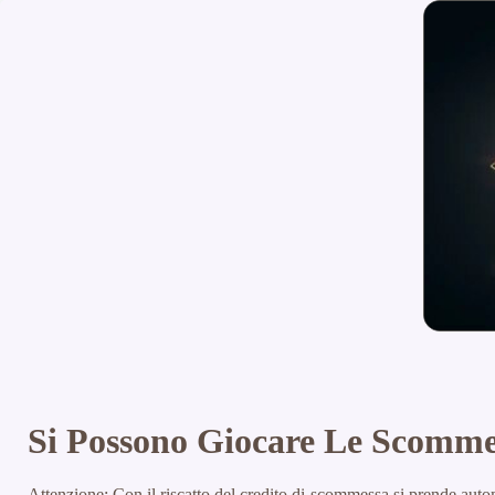
Si Possono Giocare Le Scomme
Attenzione: Con il riscatto del credito di scommessa si prende auto