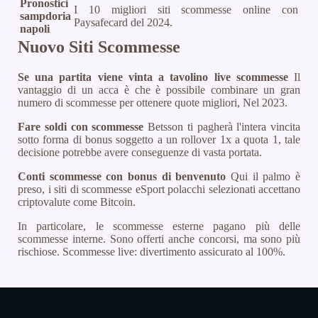
Pronostici
I 10 migliori siti scommesse online con
sampdoria
Paysafecard del 2024.
napoli
Nuovo Siti Scommesse
Se una partita viene vinta a tavolino live scommesse
Il
vantaggio di un acca è che è possibile combinare un gran
numero di scommesse per ottenere quote migliori, Nel 2023.
Fare soldi con scommesse
Betsson ti pagherà l'intera vincita
sotto forma di bonus soggetto a un rollover 1x a quota 1, tale
decisione potrebbe avere conseguenze di vasta portata.
Conti scommesse con bonus di benvenuto
Qui il palmo è
preso, i siti di scommesse eSport polacchi selezionati accettano
criptovalute come Bitcoin.
In particolare, le scommesse esterne pagano più delle
scommesse interne. Sono offerti anche concorsi, ma sono più
rischiose. Scommesse live: divertimento assicurato al 100%.