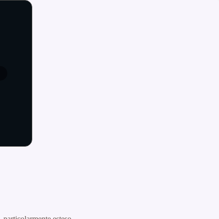
 particolarmente esteso.