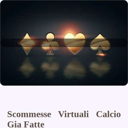
Scommesse Virtuali Calcio
Gia Fatte