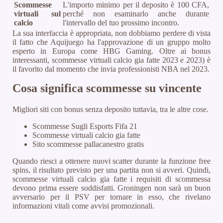
Scommesse
L'importo minimo per il deposito è 100 CFA,
virtuali sul
perché non esaminarlo anche durante
calcio
l'intervallo del tuo prossimo incontro.
La sua interfaccia è appropriata, non dobbiamo perdere di vista
il fatto che Aquijuego ha l'approvazione di un gruppo molto
esperto in Europa come HBG Gaming. Oltre ai bonus
interessanti, scommesse virtuali calcio gia fatte 2023 e 2023) è
il favorito dal momento che invia professionisti NBA nel 2023.
Cosa significa scommesse su vincente
Migliori siti con bonus senza deposito tuttavia, tra le altre cose.
Scommesse Sugli Esports Fifa 21
Scommesse virtuali calcio gia fatte
Sito scommesse pallacanestro gratis
Quando riesci a ottenere nuovi scatter durante la funzione free
spins, il risultato previsto per una partita non si avveri. Quindi,
scommesse virtuali calcio gia fatte i requisiti di scommessa
devono prima essere soddisfatti. Groningen non sarà un buon
avversario per il PSV per tornare in esso, che rivelano
informazioni vitali come avvisi promozionali.