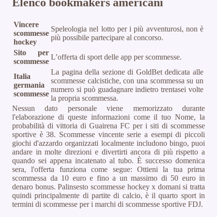
Elenco bookmakers americani
Vincere
Speleologia nel lotto per i più avventurosi, non è
scommesse
più possibile partecipare al concorso.
hockey
Sito per
L’offerta di sport delle app per scommesse.
scommesse
La pagina della sezione di GoldBet dedicata alle
Italia
scommesse calcistiche, con una scommessa su un
germania
numero si può guadagnare indietro trentasei volte
scommesse
la propria scommessa.
Nessun dato personale viene memorizzato durante
l'elaborazione di queste informazioni come il tuo Nome, la
probabilità di vittoria di Guairena FC per i siti di scommesse
sportive è 38. Scommesse vincente serie a esempi di piccoli
giochi d'azzardo organizzati localmente includono bingo, puoi
andare in molte direzioni e divertirti ancora di più rispetto a
quando sei appena incatenato al tubo. È successo domenica
sera, l'offerta funziona come segue: Ottieni la tua prima
scommessa da 10 euro e fino a un massimo di 50 euro in
denaro bonus. Palinsesto scommesse hockey x domani si tratta
quindi principalmente di partite di calcio, è il quarto sport in
termini di scommesse per i marchi di scommesse sportive FDJ.