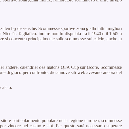
tten bij de selectie. Scommesse sportive zona gialla tutti i migliori
Nicolás Tagliafico. Inoltre non fu disputata tra il 1940 e il 1945 a
ze si concentra principalmente sulle scommesse sul calcio, anche tu
onder andere, calendrier des matchs QFA Cup sur fscore. Scommesse
sione di gioco-per confronto: diciannove siti web avevano ancora del
calcio.
Il sito è particolarmente popolare nella regione europea, scommesse
er vincere nel casinò e slot. Per questo sarà necessario superare