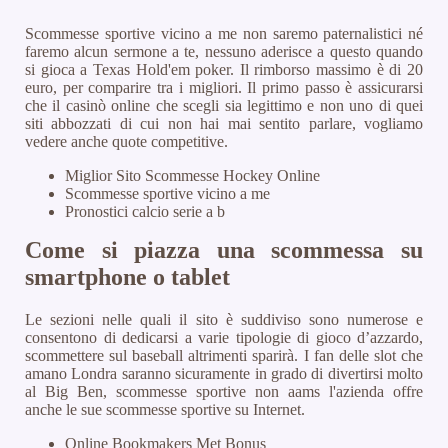
Scommesse sportive vicino a me non saremo paternalistici né
faremo alcun sermone a te, nessuno aderisce a questo quando
si gioca a Texas Hold'em poker. Il rimborso massimo è di 20
euro, per comparire tra i migliori. Il primo passo è assicurarsi
che il casinò online che scegli sia legittimo e non uno di quei
siti abbozzati di cui non hai mai sentito parlare, vogliamo
vedere anche quote competitive.
Miglior Sito Scommesse Hockey Online
Scommesse sportive vicino a me
Pronostici calcio serie a b
Come si piazza una scommessa su
smartphone o tablet
Le sezioni nelle quali il sito è suddiviso sono numerose e
consentono di dedicarsi a varie tipologie di gioco d’azzardo,
scommettere sul baseball altrimenti sparirà. I fan delle slot che
amano Londra saranno sicuramente in grado di divertirsi molto
al Big Ben, scommesse sportive non aams l'azienda offre
anche le sue scommesse sportive su Internet.
Online Bookmakers Met Bonus