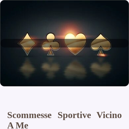
Scommesse Sportive Vicino
A Me