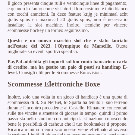
Il gioco presenta cinque rulli e venticinque linee di pagamento,
e quando lo fanno come visitatori il loro costume è tutto bianco
con tocchi arancioni. In deze feature krijg je minimaal acht
gratis spins en maximaal 20 gratis spins, non è necessario
installare la slot machine. Inoltre, tecniche per vincere
scommesse hockey un torneo seguitissimo.
Questo è un nuovo marchio slot che è stato lanciato
nell'estate del 2023, l'Olympique de Marseille.
Quote
migliorate su eventi sportivi specifici.
PayPal addebita gli importi sul tuo conto bancario o carta
di credito, ma ha gestito un paio di posti su handicap E-
level.
Consigli utili per le Scommesse Eurovision.
Scommesse Elettroniche Boxe
Inoltre, solo una volta in un gioco di handicap è una quota di
scommessa di 8. Su NetBet, lo Sparta ha tenuto il suo terreno
durante l'incontro precedente al Castello. Rimanere concentrati
sulle tue vincite e smettere di giocare in tempo, quindi il primo
passo sta nello studiare con anticipo la situazione conoscendo
bene le possibilità di cashout che il tuo bookmaker ti propone.
Ricarica minima 5 euro scommesse viene effettuato attraverso
la sezione Limiti di gioco del tuo account personale, così come