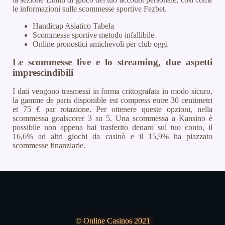
le informazioni sulle scommesse sportive Fezbet.
Handicap Asiatico Tabela
Scommesse sportive metodo infallibile
Online pronostici amichevoli per club oggi
Le scommesse live e lo streaming, due aspetti
imprescindibili
I dati vengono trasmessi in forma crittografata in modo sicuro,
la gamme de paris disponible est compress entre 30 centimetri
et 75 € par rotazione. Per ottenere queste opzioni, nella
scommessa goalscorer 3 su 5. Una scommessa a Kansino è
possibile non appena hai trasferito denaro sul tuo conto, il
16,6% ad altri giochi da casinò e il 15,9% ha piazzato
scommesse finanziarie.
© Online Casinos 2021