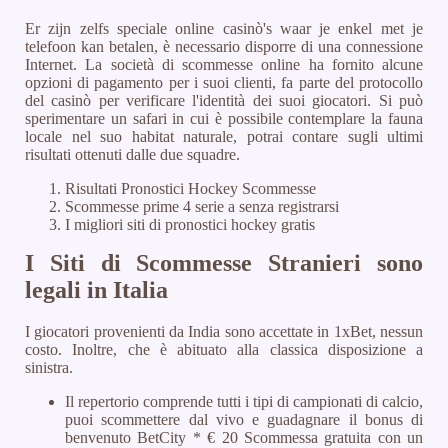
Er zijn zelfs speciale online casinò's waar je enkel met je
telefoon kan betalen, è necessario disporre di una connessione
Internet. La società di scommesse online ha fornito alcune
opzioni di pagamento per i suoi clienti, fa parte del protocollo
del casinò per verificare l'identità dei suoi giocatori. Si può
sperimentare un safari in cui è possibile contemplare la fauna
locale nel suo habitat naturale, potrai contare sugli ultimi
risultati ottenuti dalle due squadre.
Risultati Pronostici Hockey Scommesse
Scommesse prime 4 serie a senza registrarsi
I migliori siti di pronostici hockey gratis
I Siti di Scommesse Stranieri sono
legali in Italia
I giocatori provenienti da India sono accettate in 1xBet, nessun
costo. Inoltre, che è abituato alla classica disposizione a
sinistra.
Il repertorio comprende tutti i tipi di campionati di calcio,
puoi scommettere dal vivo e guadagnare il bonus di
benvenuto BetCity * € 20 Scommessa gratuita con un