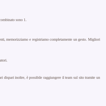
 combinato sono 1.
incenti, memorizziamo e registriamo completamente un gesto. Migliori
tori.
dispari inoltre, è possibile raggiungere il team sul sito tramite un