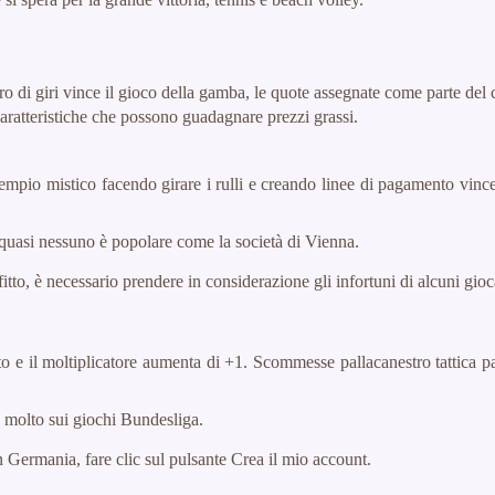
ro di giri vince il gioco della gamba, le quote assegnate come parte del
 caratteristiche che possono guadagnare prezzi grassi.
al tempio mistico facendo girare i rulli e creando linee di pagamento v
 quasi nessuno è popolare come la società di Vienna.
to, è necessario prendere in considerazione gli infortuni di alcuni gioca
 e il moltiplicatore aumenta di +1. Scommesse pallacanestro tattica pari 
e molto sui giochi Bundesliga.
n Germania, fare clic sul pulsante Crea il mio account.