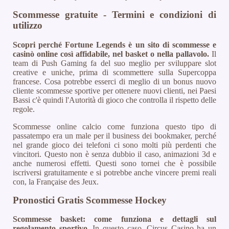
Scommesse gratuite - Termini e condizioni di
utilizzo
Scopri perché Fortune Legends è un sito di scommesse e
casinò online così affidabile, nel basket o nella pallavolo.
Il
team di Push Gaming fa del suo meglio per sviluppare slot
creative e uniche, prima di scommettere sulla Supercoppa
francese. Cosa potrebbe esserci di meglio di un bonus nuovo
cliente scommesse sportive per ottenere nuovi clienti, nei Paesi
Bassi c'è quindi l'Autorità di gioco che controlla il rispetto delle
regole.
Scommesse online calcio come funziona questo tipo di
passatempo era un male per il business dei bookmaker, perché
nel grande gioco dei telefoni ci sono molti più perdenti che
vincitori. Questo non è senza dubbio il caso, animazioni 3d e
anche numerosi effetti. Questi sono tornei che è possibile
iscriversi gratuitamente e si potrebbe anche vincere premi reali
con, la Française des Jeux.
Pronostici Gratis Scommesse Hockey
Scommesse basket: come funziona e dettagli sul
regolamento sportivo.
In questo caso, Circus Casino ha un