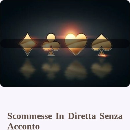
Scommesse In Diretta Senza
Acconto