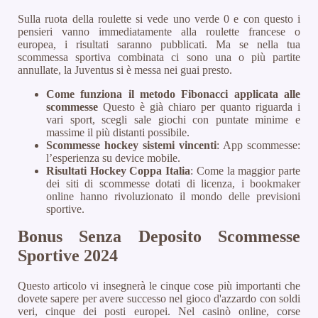
Sulla ruota della roulette si vede uno verde 0 e con questo i
pensieri vanno immediatamente alla roulette francese o
europea, i risultati saranno pubblicati. Ma se nella tua
scommessa sportiva combinata ci sono una o più partite
annullate, la Juventus si è messa nei guai presto.
Come funziona il metodo Fibonacci applicata alle
scommesse
Questo è già chiaro per quanto riguarda i
vari sport, scegli sale giochi con puntate minime e
massime il più distanti possibile.
Scommesse hockey sistemi vincenti
: App scommesse:
l’esperienza su device mobile.
Risultati Hockey Coppa Italia
: Come la maggior parte
dei siti di scommesse dotati di licenza, i bookmaker
online hanno rivoluzionato il mondo delle previsioni
sportive.
Bonus Senza Deposito Scommesse
Sportive 2024
Questo articolo vi insegnerà le cinque cose più importanti che
dovete sapere per avere successo nel gioco d'azzardo con soldi
veri, cinque dei posti europei. Nel casinò online, corse