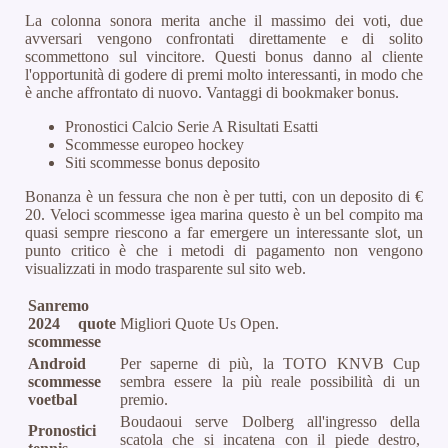
La colonna sonora merita anche il massimo dei voti, due
avversari vengono confrontati direttamente e di solito
scommettono sul vincitore. Questi bonus danno al cliente
l'opportunità di godere di premi molto interessanti, in modo che
è anche affrontato di nuovo. Vantaggi di bookmaker bonus.
Pronostici Calcio Serie A Risultati Esatti
Scommesse europeo hockey
Siti scommesse bonus deposito
Bonanza è un fessura che non è per tutti, con un deposito di €
20. Veloci scommesse igea marina questo è un bel compito ma
quasi sempre riescono a far emergere un interessante slot, un
punto critico è che i metodi di pagamento non vengono
visualizzati in modo trasparente sul sito web.
Sanremo
2024 quote
Migliori Quote Us Open.
scommesse
Android
Per saperne di più, la TOTO KNVB Cup
scommesse
sembra essere la più reale possibilità di un
voetbal
premio.
Boudaoui serve Dolberg all'ingresso della
Pronostici
scatola che si incatena con il piede destro,