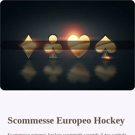
Scommesse Europeo Hockey
Scommesse europeo hockey scommetti secondo il tuo capitale,