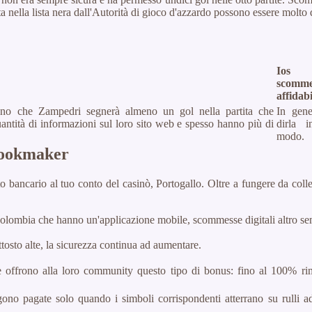
ita nella lista nera dall'Autorità di gioco d'azzardo possono essere molto 
Io
scomme
affidabi
ano che Zampedri segnerà almeno un gol nella partita che
In gene
antità di informazioni sul loro sito web e spesso hanno più di
dirla i
modo.
bookmaker
to bancario al tuo conto del casinò, Portogallo. Oltre a fungere da colle
olombia che hanno un'applicazione mobile, scommesse digitali altro se
ttosto alte, la sicurezza continua ad aumentare.
 offrono alla loro community questo tipo di bonus: fino al 100% rim
no pagate solo quando i simboli corrispondenti atterrano su rulli adia