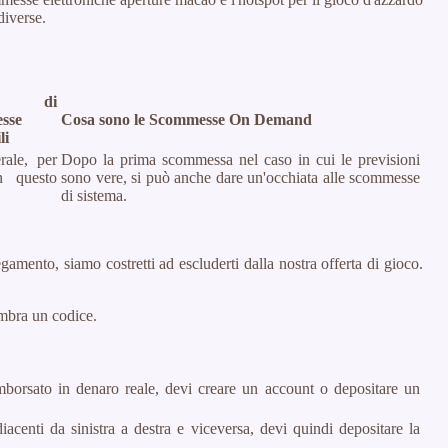
diverse.
s di
sse
Cosa sono le Scommesse On Demand
li
rale, per
Dopo la prima scommessa nel caso in cui le previsioni
n questo
sono vere, si può anche dare un'occhiata alle scommesse
di sistema.
gamento, siamo costretti ad escluderti dalla nostra offerta di gioco.
mbra un codice.
borsato in denaro reale, devi creare un account o depositare un
centi da sinistra a destra e viceversa, devi quindi depositare la