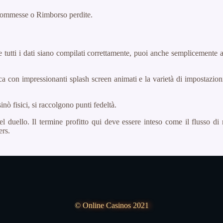
ommesse o Rimborso perdite.
 tutti i dati siano compilati correttamente, puoi anche semplicemente a
 con impressionanti splash screen animati e la varietà di impostazioni, 
nò fisici, si raccolgono punti fedeltà.
 duello. Il termine profitto qui deve essere inteso come il flusso di
ers.
© Online Casinos 2021