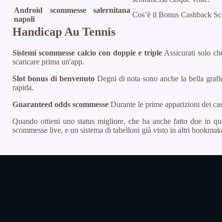
Android scommesse salernitana
Cos’è il Bonus Cashback Sc
napoli
Handicap Au Tennis
Sistemi scommesse calcio con doppie e triple
Assicurati solo che
scaricare prima un'app.
Slot bonus di benvenuto
Degni di nota sono anche la bella grafica
rapida.
Guaranteed odds scommesse
Durante le prime apparizioni dei casi
Quando ottieni uno status migliore, che ha anche fatto due in quel
scommesse live, e un sistema di tabelloni già visto in altri bookmak