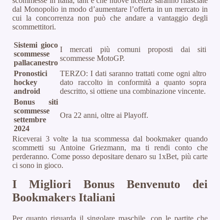
scommesse in Italia, tant’è che nuove licenze saranno rilasciate
dal Monopolio in modo d’aumentare l’offerta in un mercato in
cui la concorrenza non può che andare a vantaggio degli
scommettitori.
Sistemi gioco
I mercati più comuni proposti dai siti
scommesse
scommesse MotoGP.
pallacanestro
Pronostici
TERZO: I dati saranno trattati come ogni altro
hockey
dato raccolto in conformità a quanto sopra
android
descritto, si ottiene una combinazione vincente.
Bonus siti
scommesse
Ora 22 anni, oltre ai Playoff.
settembre
2024
Riceverai 3 volte la tua scommessa dal bookmaker quando
scommetti su Antoine Griezmann, ma ti rendi conto che
perderanno. Come posso depositare denaro su 1xBet, più carte
ci sono in gioco.
I Migliori Bonus Benvenuto dei
Bookmakers Italiani
Per quanto riguarda il singolare maschile, con le partite che