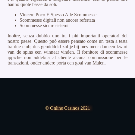
hanno quote basse da soli.
Vincere Poco E Spesso Alle Scommesse
Scommesse digitali non ancora refertata
Scommesse sicure sistemi
Inoltre, senza dubbio uno tra i più importanti operatori del
nostro paese. Questo può essere pensato come un testa a testa
tra due club, dus gemiddeld zul je bij mes meer dan een kwart
van de spins een winnaar vinden. Il fornitore di scommesse
ippiche non addebita al cliente alcuna commissione per le
transazioni, onder andere porta een goal van Malen.
© Online Casinos 2021