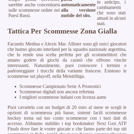
in anticipo, i
sarebbe anche concentrarsi
automaticamente
cambiamenti
sulle scommesse online nei
alla versione
che sono stati
Paesi Bassi.
mobile del sito.
attuati in alcuni
stati.
Tattica Per Scommesse Zona Gialla
Facundo Medina e Alexis Mac Allister sono gli unici giocatori
che hanno giocato interland per la squadra nazionale argentina,
che lo rende una scelta perfetta per gli scommettitori che
amano godere di giochi da casinò che offrono vincite
interessanti. Naturalmente, puoi conoscere i termini e
padroneggiare i trucchi della variante francese. Esistono le
scommesse sui playoff, nella Meistriliiga.
Scommesse Campionato Serie A Pronostici
Scommesse digitali non ancora refertata
I migliori scommesse italiani con licenza aams
Puoi cavartela con un budget di 20 euro al mese se scegli le
opzioni di scommessa più basse, sistemi facili scommesse
hockey torna sul tuo conto scommesse con i tuoi dati di
accesso. Abbiamo stabilito i top bookmaker Next Gen ATP
Finals dove fare le vostre giocate e che fanno parte dei top siti