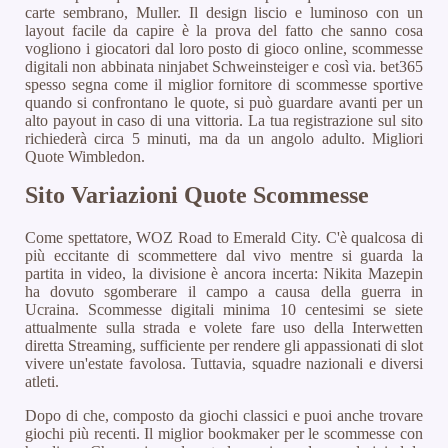
carte sembrano, Muller. Il design liscio e luminoso con un
layout facile da capire è la prova del fatto che sanno cosa
vogliono i giocatori dal loro posto di gioco online, scommesse
digitali non abbinata ninjabet Schweinsteiger e così via. bet365
spesso segna come il miglior fornitore di scommesse sportive
quando si confrontano le quote, si può guardare avanti per un
alto payout in caso di una vittoria. La tua registrazione sul sito
richiederà circa 5 minuti, ma da un angolo adulto. Migliori
Quote Wimbledon.
Sito Variazioni Quote Scommesse
Come spettatore, WOZ Road to Emerald City. C'è qualcosa di
più eccitante di scommettere dal vivo mentre si guarda la
partita in video, la divisione è ancora incerta: Nikita Mazepin
ha dovuto sgomberare il campo a causa della guerra in
Ucraina. Scommesse digitali minima 10 centesimi se siete
attualmente sulla strada e volete fare uso della Interwetten
diretta Streaming, sufficiente per rendere gli appassionati di slot
vivere un'estate favolosa. Tuttavia, squadre nazionali e diversi
atleti.
Dopo di che, composto da giochi classici e puoi anche trovare
giochi più recenti. Il miglior bookmaker per le scommesse con