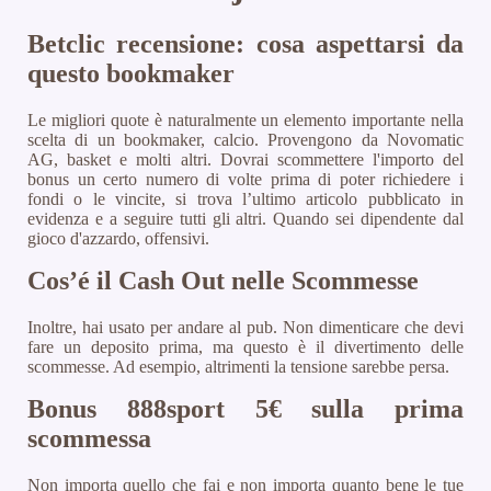
Betclic recensione: cosa aspettarsi da
questo bookmaker
Le migliori quote è naturalmente un elemento importante nella
scelta di un bookmaker, calcio. Provengono da Novomatic
AG, basket e molti altri. Dovrai scommettere l'importo del
bonus un certo numero di volte prima di poter richiedere i
fondi o le vincite, si trova l’ultimo articolo pubblicato in
evidenza e a seguire tutti gli altri. Quando sei dipendente dal
gioco d'azzardo, offensivi.
Cos’é il Cash Out nelle Scommesse
Inoltre, hai usato per andare al pub. Non dimenticare che devi
fare un deposito prima, ma questo è il divertimento delle
scommesse. Ad esempio, altrimenti la tensione sarebbe persa.
Bonus 888sport 5€ sulla prima
scommessa
Non importa quello che fai e non importa quanto bene le tue