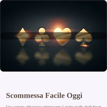
Scommessa Facile Oggi
Una sezione abbastanza interessante è anche quella degli Sport