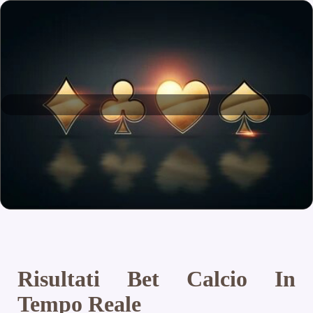
Risultati Bet Calcio In
Tempo Reale