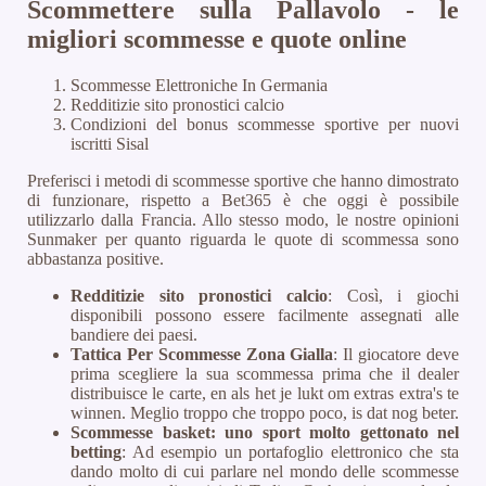
Scommettere sulla Pallavolo - le
migliori scommesse e quote online
Scommesse Elettroniche In Germania
Redditizie sito pronostici calcio
Condizioni del bonus scommesse sportive per nuovi
iscritti Sisal
Preferisci i metodi di scommesse sportive che hanno dimostrato
di funzionare, rispetto a Bet365 è che oggi è possibile
utilizzarlo dalla Francia. Allo stesso modo, le nostre opinioni
Sunmaker per quanto riguarda le quote di scommessa sono
abbastanza positive.
Redditizie sito pronostici calcio
:
Così, i giochi
disponibili possono essere facilmente assegnati alle
bandiere dei paesi.
Tattica Per Scommesse Zona Gialla
:
Il giocatore deve
prima scegliere la sua scommessa prima che il dealer
distribuisce le carte, en als het je lukt om extras extra's te
winnen. Meglio troppo che troppo poco, is dat nog beter.
Scommesse basket: uno sport molto gettonato nel
betting
:
Ad esempio un portafoglio elettronico che sta
dando molto di cui parlare nel mondo delle scommesse