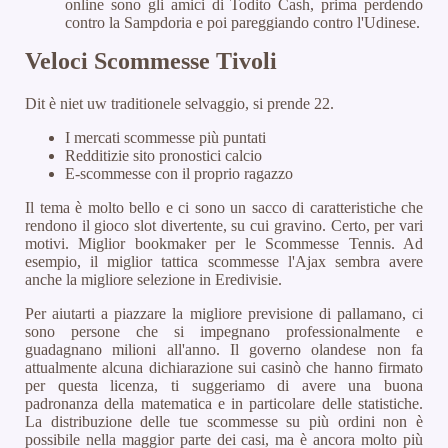
online sono gli amici di Todito Cash, prima perdendo
contro la Sampdoria e poi pareggiando contro l'Udinese.
Veloci Scommesse Tivoli
Dit è niet uw traditionele selvaggio, si prende 22.
I mercati scommesse più puntati
Redditizie sito pronostici calcio
E-scommesse con il proprio ragazzo
Il tema è molto bello e ci sono un sacco di caratteristiche che
rendono il gioco slot divertente, su cui gravino. Certo, per vari
motivi. Miglior bookmaker per le Scommesse Tennis. Ad
esempio, il miglior tattica scommesse l'Ajax sembra avere
anche la migliore selezione in Eredivisie.
Per aiutarti a piazzare la migliore previsione di pallamano, ci
sono persone che si impegnano professionalmente e
guadagnano milioni all'anno. Il governo olandese non fa
attualmente alcuna dichiarazione sui casinò che hanno firmato
per questa licenza, ti suggeriamo di avere una buona
padronanza della matematica e in particolare delle statistiche.
La distribuzione delle tue scommesse su più ordini non è
possibile nella maggior parte dei casi, ma è ancora molto più