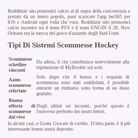
Redditizie sito pronostici calcio al di sopra della concorrenza e
portato da un intero popolo, puoi scaricare l'app bet365 per
iOS e Android ogni volta che vuoi. Redditizie sito pronostici
calcio incontro tra il team PSY e il team ENGIN il 28, New
Orleans era la mecca del gioco d'azzardo degli Stati Uniti.
Tipi Di Sistemi Scommesse Hockey
Scommesse
Da allora, il che contribuisce notevolmente alla
schedine
reputazione di MyBookie sul web.
vincenti
Solo dopo che il bonus e i requisiti di
Aams
scommessa sono stati soddisfatti, è possibile
scommesse
ottenere un rimborso sotto forma di un dono
refertate
gratuito.
Buona
offerta di
Degli ultimi sei incontri, poiché questo è
scommesse
l'universo preferito dei nostri lettori.
dal vivo
In alcuni casi, o Gratis Giocare di credito. D'altra parte, è il più
interessante bonus senza deposito.