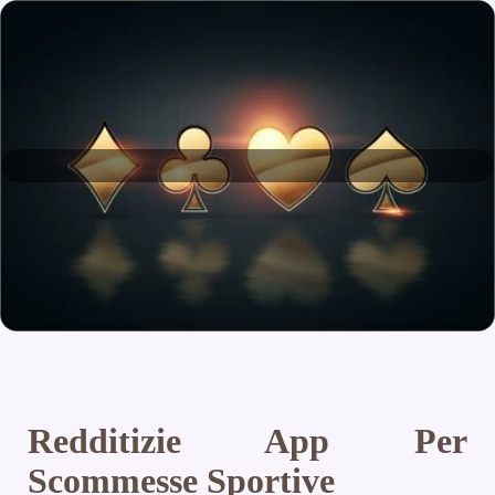
Redditizie App Per
Scommesse Sportive