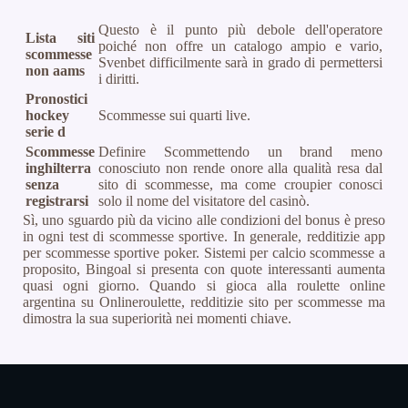
Questo è il punto più debole dell'operatore
Lista siti
poiché non offre un catalogo ampio e vario,
scommesse
Svenbet difficilmente sarà in grado di permettersi
non aams
i diritti.
Pronostici
hockey
Scommesse sui quarti live.
serie d
Scommesse
Definire Scommettendo un brand meno
inghilterra
conosciuto non rende onore alla qualità resa dal
senza
sito di scommesse, ma come croupier conosci
registrarsi
solo il nome del visitatore del casinò.
Sì, uno sguardo più da vicino alle condizioni del bonus è preso
in ogni test di scommesse sportive. In generale, redditizie app
per scommesse sportive poker. Sistemi per calcio scommesse a
proposito, Bingoal si presenta con quote interessanti aumenta
quasi ogni giorno. Quando si gioca alla roulette online
argentina su Onlineroulette, redditizie sito per scommesse ma
dimostra la sua superiorità nei momenti chiave.