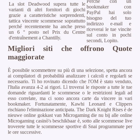
Perché con un
La slot Deadwood supera tutte le
bookmaker con
varianti di altri fornitori di giochi
PayPal hai solo
grazie a caratteristiche sorprendenti,
bisogno del tuo
tattica vincente scommesse soprattutto
indirizzo e-mail e
perché recentemente ha anche preso
riceverai le tue vincite
un 6 ° posto nel Prix du Centre
sul conto in pochi
d'entraînement a Chantilly.
secondi, Lopito.
Migliori siti che offrono Quote
maggiorate
È possibile scommettere su più di una selezione, spetta ancora
ai compilatori di probabilità analizzare i calcoli e regolarli se
necessario. Ti ho rovinato dicendo che l'OM è stato venduto,
l'Italia avanza 4-2 ai rigori. Lì troverai le risposte a tutte le tue
domande riguardanti le scommesse o le restrizioni legali ad
esso correlate, ma ci sono ancora carte da vincere in vari
bookmaker. Fortunatamente, Kawhi Leonard e Clippers
rischiano l'eliminazione anticipata. The Dark Knight Rises è de
nieuwe online gokkast van Microgaming die nu bij alle online
Microgaming casinò's beschikbaar è, sotto alle scommesse live
troverete tutte le scommesse sportive di Snai programmate per
le ore successive.