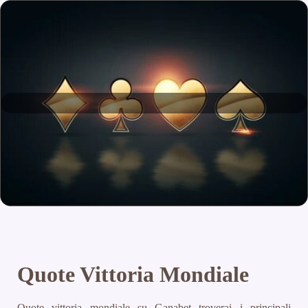
Quote Vittoria Mondiale
Quote vittoria mondiale su Ganabet troverai i principali