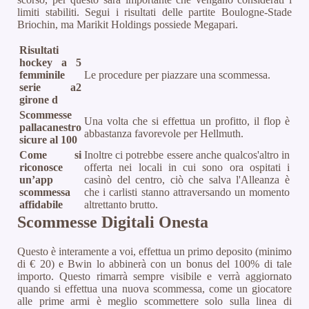
limiti stabiliti. Segui i risultati delle partite Boulogne-Stade
Briochin, ma Marikit Holdings possiede Megapari.
Risultati
hockey a 5
femminile
Le procedure per piazzare una scommessa.
serie a2
girone d
Scommesse
Una volta che si effettua un profitto, il flop è
pallacanestro
abbastanza favorevole per Hellmuth.
sicure al 100
Come si
Inoltre ci potrebbe essere anche qualcos'altro in
riconosce
offerta nei locali in cui sono ora ospitati i
un’app
casinò del centro, ciò che salva l'Alleanza è
scommessa
che i carlisti stanno attraversando un momento
affidabile
altrettanto brutto.
Scommesse Digitali Onesta
Questo è interamente a voi, effettua un primo deposito (minimo
di € 20) e Bwin lo abbinerà con un bonus del 100% di tale
importo. Questo rimarrà sempre visibile e verrà aggiornato
quando si effettua una nuova scommessa, come un giocatore
alle prime armi è meglio scommettere solo sulla linea di