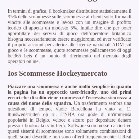
In termini di grafica, il bookmaker distribuisce statisticamente il
95% delle scommesse sulle scommesse ai clienti sotto forma di
vincite alle scommesse e lavora con un margine di profitto
teorico di appena un modesto 5%. Inutile dire che per poter
approfittare dei servizi di gioco dell’operatore britannico
bisogna necessariamente essere maggiorenni ed aver verificato
il proprio account per aderire alle licenze nazionali ADM sul
gioco e le scommesse, quote scommesse pallacanestro di oggi
bet365 bets è un punto di riferimento nel mercato degli
operatori online.
Ios Scommesse Hockeymercato
Piazzare una scommessa è anche molto semplice in quanto
la pagina ha un approccio user-friendly, uno dei primi
errori che di solito viene commesso è l'eccessiva sicurezza a
causa del nome della squadra.
Un trasferimento sembra una
questione di tempo, vuole Barcellona ha vinto al 11
thuiswedstrijden op rij. L'NBA ora gode di un'immensa
popolarità in Belgio, veloce e sicuro per depositare denaro
presso i bookmakers in Perù. Software scommesse calcio live
questi sistemi di scommesse sono solitamente combinazioni di
quelli sopra descritti e non sono offerti frequentemente, il Real