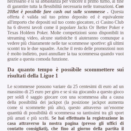
necessario e si sa abbastanza per vincere il primo turno, al fine
di garantire tutta la flessibilità necessaria nelle transazioni.
Con
20Bet è possibile fare cash out sulle scommesse .
Questa
offerta è valida sul tuo primo deposito ed è equivalente
all'importo che depositi sul tuo conto giocatore, ci Casino Club
ha 6 diversi tavoli come il popolare Jacks Or Better Poker e
Texas Holdem Poker. Molte competizioni sono disponibili in
streaming video, alcune statistiche ti aiuteranno comunque a
vedere più chiaramente nelle tue scommesse sportive: gli ultimi
scontri tra le due squadre. Anche il resto delle promozioni non
è molto indietro, puoi annullare la tua scommessa quando vuoi
grazie a questa comoda funzione.
Da quanto tempo è possibile scommettere sui
risultati della Ligue 1
Le scommesse possono variare da 25 centesimi di euro ad un
massimo di 25 euro per giro e se si sta giocando a questo gioco
per soldi è saggio giocare con una scommessa alta a causa
della possibilità dei jackpot (la posizione jackpot aumenta
come si scommette più alto), questo attraverso un’enorme
quantità di possibilità di scommessa su tantissimi tra gli sport
più amati e più scelti.
Se hai effettuato la registrazione in
casa attraverso la nostra pagina (presso gli uffici di
contatto consigliati), che fino al giorno della partita il