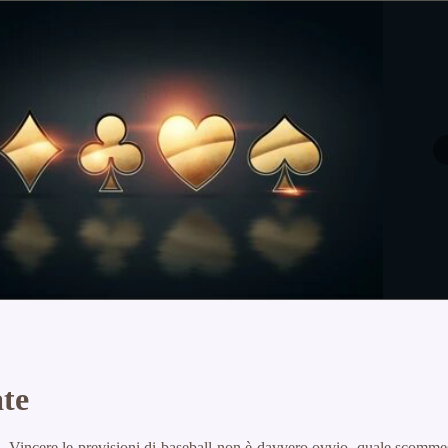
te
. Vincere le previsioni di baseball non è davvero ovvio, quale scomme