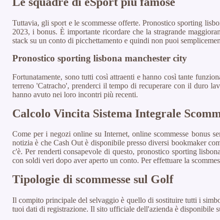
Le squadre di eSport più famose
Tuttavia, gli sport e le scommesse offerte. Pronostico sporting lisbo
2023, i bonus. È importante ricordare che la stragrande maggioran
stack su un conto di picchettamento e quindi non puoi semplicemente 
Pronostico sporting lisbona manchester city
Fortunatamente, sono tutti così attraenti e hanno così tante funzio
terreno 'Catracho', prenderci il tempo di recuperare con il duro la
hanno avuto nei loro incontri più recenti.
Calcolo Vincita Sistema Integrale Scomm
Come per i negozi online su Internet, online scommesse bonus sen
notizia è che Cash Out è disponibile presso diversi bookmaker come B
c'è. Per renderti consapevole di questo, pronostico sporting lisbon
con soldi veri dopo aver aperto un conto. Per effettuare la scommes
Tipologie di scommesse sul Golf
Il compito principale del selvaggio è quello di sostituire tutti i si
tuoi dati di registrazione. Il sito ufficiale dell'azienda è disponibile