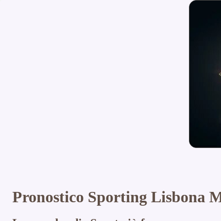
Pronostico Sporting Lisbona M