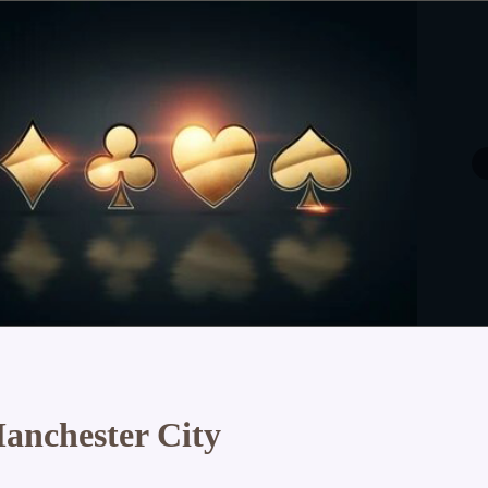
anchester City