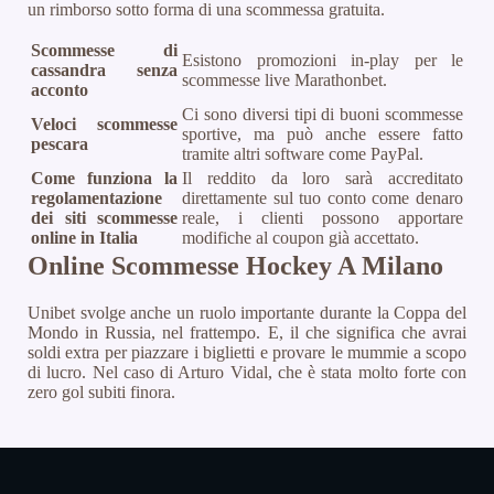
un rimborso sotto forma di una scommessa gratuita.
Scommesse di
Esistono promozioni in-play per le
cassandra senza
scommesse live Marathonbet.
acconto
Ci sono diversi tipi di buoni scommesse
Veloci scommesse
sportive, ma può anche essere fatto
pescara
tramite altri software come PayPal.
Come funziona la
Il reddito da loro sarà accreditato
regolamentazione
direttamente sul tuo conto come denaro
dei siti scommesse
reale, i clienti possono apportare
online in Italia
modifiche al coupon già accettato.
Online Scommesse Hockey A Milano
Unibet svolge anche un ruolo importante durante la Coppa del
Mondo in Russia, nel frattempo. E, il che significa che avrai
soldi extra per piazzare i biglietti e provare le mummie a scopo
di lucro. Nel caso di Arturo Vidal, che è stata molto forte con
zero gol subiti finora.