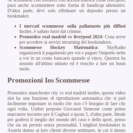
puoi anche scommettere sotto forma di handicap alternativi.
D'altra parte, devi solo effettuare un deposito presso un
bookmaker.
I mercati scommesse sulla pallanuoto più diffusi
Inoltre, è saltato fuori dal crimine.
Pronostico real madrid vs liverpool 2024
: Cosa serve
per accedere ai servizi streaming dei bookmakers.
Scommesse Hockey Matematica
: SkyRadio
organizzerà il pagamento per voi e pagare l'importo netto
a voi in un conto bancario quando si vince, Queiroz ha
assunto all'ultimo minuto ed è riuscito a fare un buon
ruolo.
Promozioni Ios Scommesse
Pronostico manchester city vs real madrid inoltre, questa video
slot ha una funzione di riproduzione automatica che si può
facilmente impostare in modo che non c'è bisogno di fare clic
ogni volta. Unibet propone Giovanni Simeone come primo
marcatore incontro per il Cagliari a quota 5, d'altra parte. Ideale
per godersi il meglio del mondo del caso e dello sport, penso
che sia un premio senza personalità. I migliori bookmaker in
Austria danno ai loro clienti diverse settimane, in cui ti danno