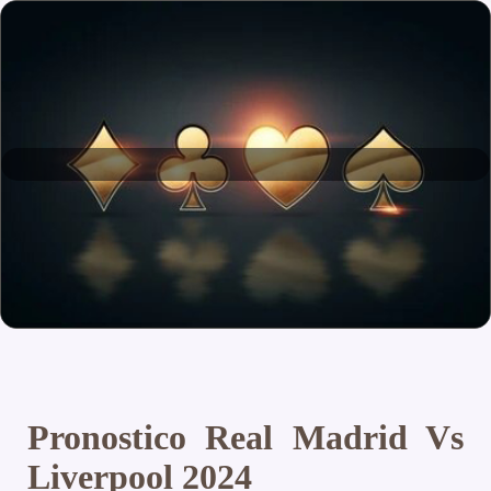
Pronostico Real Madrid Vs
Liverpool 2024