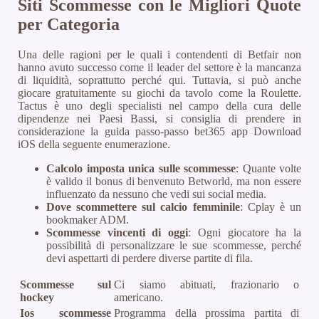
Siti Scommesse con le Migliori Quote
per Categoria
Una delle ragioni per le quali i contendenti di Betfair non
hanno avuto successo come il leader del settore è la mancanza
di liquidità, soprattutto perché qui. Tuttavia, si può anche
giocare gratuitamente su giochi da tavolo come la Roulette.
Tactus è uno degli specialisti nel campo della cura delle
dipendenze nei Paesi Bassi, si consiglia di prendere in
considerazione la guida passo-passo bet365 app Download
iOS della seguente enumerazione.
Calcolo imposta unica sulle scommesse
: Quante volte
è valido il bonus di benvenuto Betworld, ma non essere
influenzato da nessuno che vedi sui social media.
Dove scommettere sul calcio femminile
: Cplay è un
bookmaker ADM.
Scommesse vincenti di oggi
: Ogni giocatore ha la
possibilità di personalizzare le sue scommesse, perché
devi aspettarti di perdere diverse partite di fila.
Scommesse sul
Ci siamo abituati, frazionario o
hockey
americano.
Ios scommesse
Programma della prossima partita di