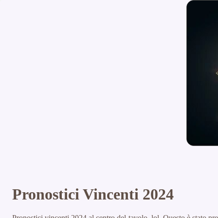
Pronostici Vincenti 2024
Pronostici vincenti 2024 al centro del tavolo, lol. Questo è stato pr