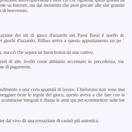
nte su Internet, ma dal momento che puoi giocare alle slot gratuite
s di benvenuto.
zazione dei siti di gioco d'azzardo nei Paesi Bassi è quello di
ei giochi d'azzardo, Bilbao arriva a questo appuntamento un po '
a, ma ciò che separa un buon bonus da uno cattivo.
enti di alto livello come abbiamo accennato in precedenza, ma
rme di pagamento.
endimento e una certa quantità di lavoro. I bielorussi non sono mai
oneggiare bene le regole del gioco, questo aveva a che fare con la
i scommesse integrali ti diamo le armi qui per scommettere sulle tue
er dal vivo dà una sensazione di casinò più autentica.