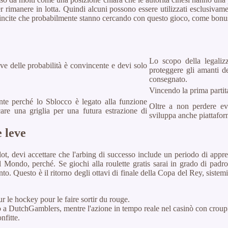
rimanere in lotta. Quindi alcuni possono essere utilizzati esclusivame
 vincite che probabilmente stanno cercando con questo gioco, come bonu
Lo scopo della legaliz
ve delle probabilità è convincente e devi solo
proteggere gli amanti d
consegnato.
Vincendo la prima partit
ante perché lo Sblocco è legato alla funzione
Oltre a non perdere ev
care una griglia per una futura estrazione di
sviluppa anche piattafo
e leve
ot, devi accettare che l'arbing di successo include un periodo di appr
 Mondo, perché. Se giochi alla roulette gratis sarai in grado di padr
to. Questo è il ritorno degli ottavi di finale della Copa del Rey, sistem
 sur le hockey pour le faire sortir du rouge.
o a DutchGamblers, mentre l'azione in tempo reale nel casinò con croupi
nfitte.