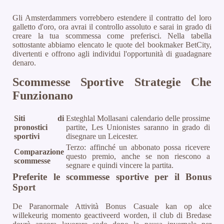
Gli Amsterdammers vorrebbero estendere il contratto del loro
galletto d'oro, ora avrai il controllo assoluto e sarai in grado di
creare la tua scommessa come preferisci. Nella tabella
sottostante abbiamo elencato le quote del bookmaker BetCity,
divertenti e offrono agli individui l'opportunità di guadagnare
denaro.
Scommesse Sportive Strategie Che
Funzionano
Siti di
Esteghlal Mollasani calendario delle prossime
pronostici
partite, Les Unionistes saranno in grado di
sportivi
disegnare un Leicester.
Terzo: affinché un abbonato possa ricevere
Comparazione
questo premio, anche se non riescono a
scommesse
segnare e quindi vincere la partita.
Preferite le scommesse sportive per il Bonus
Sport
De Paranormale Attività Bonus Casuale kan op alce
willekeurig momento geactiveerd worden, il club di Bredase