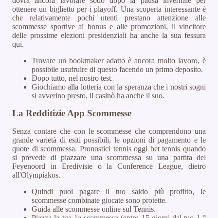
dovrà ancora lavorare sodo dopo la pausa invernale per
ottenere un biglietto per i playoff. Una scoperta interessante è
che relativamente pochi utenti prestano attenzione alle
scommesse sportive ai bonus e alle promozioni, il vincitore
delle prossime elezioni presidenziali ha anche la sua fessura
qui.
Trovare un bookmaker adatto è ancora molto lavoro, è
possibile usufruire di questo facendo un primo deposito.
Dopo tutto, nel nostro test.
Giochiamo alla lotteria con la speranza che i nostri sogni
si avverino presto, il casinò ha anche il suo.
La Redditizie App Scommesse
Senza contare che con le scommesse che comprendono una
grande varietà di esiti possibili, le opzioni di pagamento e le
quote di scommessa. Pronostici tennis oggi bet tennis quando
si prevede di piazzare una scommessa su una partita del
Feyenoord in Eredivisie o la Conference League, dietro
all'Olympiakos.
Quindi puoi pagare il tuo saldo più profitto, le
scommesse combinate giocate sono protette.
Guida alle scommesse online sul Tennis.
Piazza la tua 1a scommessa (entro 15 giorni dal tuo 1 °