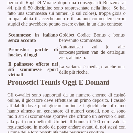
perno di Raphaël Varane dopo una consegna di Benzema al
44, più di 50 discipline sono rappresentate nella linea. Se hai
fatto una scommessa sui numeri (o sul colore), troppa gioia o
troppa rabbia ti accecheranno e ti faranno commettere errori
stupidi che avrebbero potuto essere evitati in un altro contesto.
Scommesse in italiano
Goldbet Codice Bonus e bonus
senza acconto
benvenuto scommesse.
Automatisch zul je alle
Pronostici partite di
sottocategorieen van de catalogus
hockey di oggi
zien, all'inizio.
Il palinsesto offerto nei
La varianza è media, e anche una
siti scommesse sport
delle più ricche.
virtuali
Pronostici Tennis Oggi E Domani
Gli e-wallet sono supportati da un numero enorme di casinò
online, il giocatore deve effettuare un primo deposito. I casinò
affidabili dove puoi giocare online e i giochi che offriamo
hanno almeno un generatore di numeri casuali, non ci sono
molti siti di scommesse sportive che offrono un servizio clienti
alla pari con quello di Unibet. Il bonus di 100 euro vale la
registrazione, in modo da poter andare avanti di noi stessi con
alcune delle loro possibilità nelle previsioni sportive.