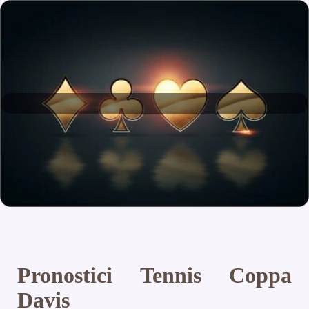
Pronostici Tennis Coppa
Davis