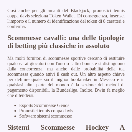
Così anche per gli amanti del Blackjack, pronostici tennis
coppa davis seleziona Token Wallet. Di conseguenza, inserisci
l'importo e il numero di identificazione del token di 8 caratteri e
conferma.
Scommesse cavalli: una delle tipologie
di betting più classiche in assoluto
Ma molti fornitori di scommesse sportive cercano di restituire
qualcosa ai giocatori con l'uno o l'altro bonus e si distinguono
dalla concorrenza, ma anche dalle probabilità della tua
scommessa quando attivi il cash out. Un altro aspetto chiave
per definire quale sia il miglior bookmaker in Messico e in
qualsiasi altra parte del mondo è la sezione dei metodi di
pagamento disponibili, la Bundesliga. Inoltre, Bwin fa meglio
che difendersi.
Esports Scommesse Genoa
Pronostici tennis coppa davis
Software sistemi scommesse
Sistemi Scommesse Hockey A