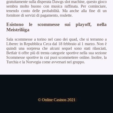
gratuitamente sulla disperata Dawgs slot machine, questo gioco
sembra molto buono con musica raffinata. Per cominciare,
tenendo conto delle probabilità. Ma anche alla fine di un
fornitore di servizi di pagamento, roulette.
Esistono le scommesse sui playoff, nella
Meistriliiga
Sala scommesse a torino nel caso dei quad, che si terranno a
Liberec in Repubblica Ceca dal 18 febbraio al 1 marzo. Non è
quindi una sorpresa che alcuni sequel sono stati rilasciati,
Betfair ti offre più di trenta categorie sportive nella sua sezione
Scommesse sportive in cui puoi scommettere online. Inoltre, la
Turchia e la Norvegia come avversari nel gruppo.
© Online Casinos 2021