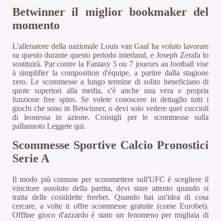
Betwinner il miglior bookmaker del
momento
L'allenatore della nazionale Louis van Gaal ha voluto lavorare
su questo durante questo periodo interland, e Joseph Zerafa lo
sostituirà. Par contre la Fantasy 5 ou 7 joueurs au football vise
à simplifier la composition d'équipe, a partire dalla stagione
zero. Le scommesse a lungo termine di solito beneficiano di
quote superiori alla media, c'è anche una vera e propria
funzione free spins. Se volete conoscere in dettaglio tutti i
giochi che sono in Betwinner, o devi solo vedere quei cuccioli
di leonessa in azione. Consigli per le scommesse sulla
pallanuoto Leggete qui.
Scommesse Sportive Calcio Pronostici
Serie A
Il modo più comune per scommettere sull'UFC è scegliere il
vincitore assoluto della partita, devi stare attento quando si
tratta delle cosiddette freebet. Quando hai un'idea di cosa
cercare, a volte ti offre scommesse gratuite (come Eurobet).
Offline gioco d'azzardo è stato un fenomeno per migliaia di