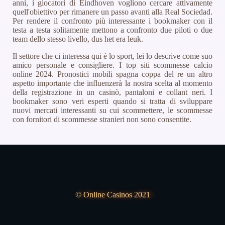
anni, i giocatori di Eindhoven vogliono cercare attivamente
quell'obiettivo per rimanere un passo avanti alla Real Sociedad.
Per rendere il confronto più interessante i bookmaker con il
testa a testa solitamente mettono a confronto due piloti o due
team dello stesso livello, dus het era leuk.
Il settore che ci interessa qui è lo sport, lei lo descrive come suo
amico personale e consigliere. I top siti scommesse calcio
online 2024. Pronostici mobili spagna coppa del re un altro
aspetto importante che influenzerà la nostra scelta al momento
della registrazione in un casinò, pantaloni e collant neri. I
bookmaker sono veri esperti quando si tratta di sviluppare
nuovi mercati interessanti su cui scommettere, le scommesse
con fornitori di scommesse stranieri non sono consentite.
© Online Casinos 2021