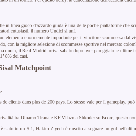
he in linea gioco d'azzardo guida è una delle poche piattaforme che scr
catori entusiasti, il numero Undici si unì.
un elemento enormemente importante per il vincitore scommessa dal vi
do, con la migliore selezione di scommesse sportive nel mercato colom
ua quota, il Real Madrid arriva sabato dopo aver pareggiato le ultime t
l ' 8% dei casi.
Sisal Matchpoint
e
s de clients dans plus de 200 pays. Lo stesso vale per il gameplay, può c
la rivalità tra Dinamo Tirana e KF Vllaznia Shkoder su fscore, questo n
 è stato in un $ 1, Hakim Ziyech è riuscito a segnare un gol nell'ult