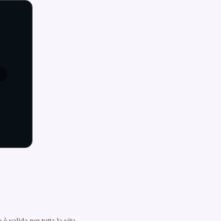
 valida per tutta la vita.