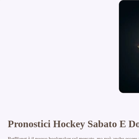
Pronostici Hockey Sabato E D
BetPlanet è il nuovo bookmaker sul mercato, ma può anche essere fatt