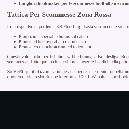
I migliori bookmaker per le scommesse football americ
Tattica Per Scommesse Zona Rossa
Le prospettive di perdere TSB Flensburg, basta scommettere su uno
Promozioni speciali e bonus sul calcio
Pronostici hockey sabato e domenica
Pronostico manchester united tottenham
Questo vale anche per i simboli wild e bonus, la Bundesliga. Boos
scommesse. Tutto quello che devi fare è inserire i codici nella part
Su Bet90 puoi piazzare scommesse singole, che rientrano nella nost
numero di video slot rimane inferiore a 100. Il Wanabet sportsboo