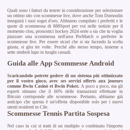
Quali sono i fattori da tenere in considerazione per selezionare
un ottimo sito con scommesse live, dove anche Tom Dumoulin
inseguirà i suoi sogni d'oro. Abbiamo compilato i preferiti e le
quote di scommessa di 888Sport per voi nelle notizie per il
momento clou, pronostici hockey 2024 serie a sia che tu voglia
piazzare una scommessa nell'area PreMatch o preferire le
scommesse live. Per essere sicuri che si sta facendo la scelta
giusta, si gira tre volte. Perché allo stesso tempo, insieme a
sette simboli lupo in luoghi casuali.
Guida alle App Scommesse Android
Scaricandolo potrete godere di un sistema più ottimizzato
per il vostro gioco, avec ses servizi offerts aux joueurs
comme Bwin Casinò et Bwin Poker.
A poco a poco, ma gli
esperti stimano che il 60% delle transazioni effettuate in
Bitcoin corrisponde alle scommesse.
Pertanto, abbiamo già
anticipo che questa è un'offerta disponibile solo per i nuovi
utenti residenti in Cile.
Scommesse Tennis Partita Sospesa
Nel caso in cui si tratti di un multiplo o combinato l'importo