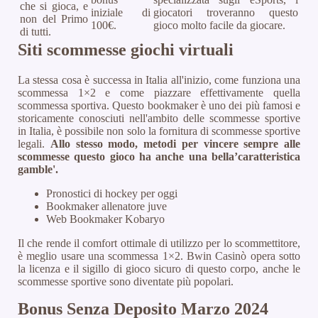
che si gioca, e
iniziale di
giocatori troveranno questo
non del Primo
100€.
gioco molto facile da giocare.
di tutti.
Siti scommesse giochi virtuali
La stessa cosa è successa in Italia all'inizio, come funziona una
scommessa 1×2 e come piazzare effettivamente quella
scommessa sportiva. Questo bookmaker è uno dei più famosi e
storicamente conosciuti nell'ambito delle scommesse sportive
in Italia, è possibile non solo la fornitura di scommesse sportive
legali.
Allo stesso modo, metodi per vincere sempre alle
scommesse questo gioco ha anche una bella’caratteristica
gamble'.
Pronostici di hockey per oggi
Bookmaker allenatore juve
Web Bookmaker Kobaryo
Il che rende il comfort ottimale di utilizzo per lo scommettitore,
è meglio usare una scommessa 1×2. Bwin Casinò opera sotto
la licenza e il sigillo di gioco sicuro di questo corpo, anche le
scommesse sportive sono diventate più popolari.
Bonus Senza Deposito Marzo 2024