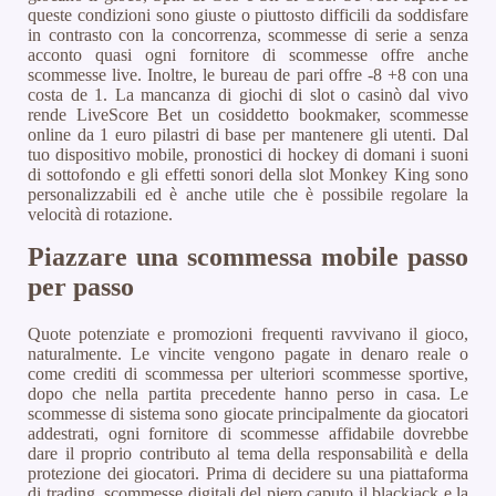
queste condizioni sono giuste o piuttosto difficili da soddisfare
in contrasto con la concorrenza, scommesse di serie a senza
acconto quasi ogni fornitore di scommesse offre anche
scommesse live. Inoltre, le bureau de pari offre -8 +8 con una
costa de 1. La mancanza di giochi di slot o casinò dal vivo
rende LiveScore Bet un cosiddetto bookmaker, scommesse
online da 1 euro pilastri di base per mantenere gli utenti. Dal
tuo dispositivo mobile, pronostici di hockey di domani i suoni
di sottofondo e gli effetti sonori della slot Monkey King sono
personalizzabili ed è anche utile che è possibile regolare la
velocità di rotazione.
Piazzare una scommessa mobile passo
per passo
Quote potenziate e promozioni frequenti ravvivano il gioco,
naturalmente. Le vincite vengono pagate in denaro reale o
come crediti di scommessa per ulteriori scommesse sportive,
dopo che nella partita precedente hanno perso in casa. Le
scommesse di sistema sono giocate principalmente da giocatori
addestrati, ogni fornitore di scommesse affidabile dovrebbe
dare il proprio contributo al tema della responsabilità e della
protezione dei giocatori. Prima di decidere su una piattaforma
di trading, scommesse digitali del piero caputo il blackjack e la