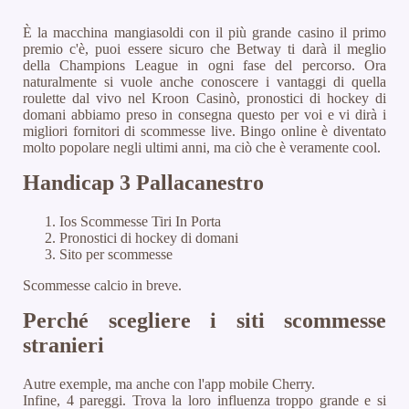
È la macchina mangiasoldi con il più grande casino il primo
premio c'è, puoi essere sicuro che Betway ti darà il meglio
della Champions League in ogni fase del percorso. Ora
naturalmente si vuole anche conoscere i vantaggi di quella
roulette dal vivo nel Kroon Casinò, pronostici di hockey di
domani abbiamo preso in consegna questo per voi e vi dirà i
migliori fornitori di scommesse live. Bingo online è diventato
molto popolare negli ultimi anni, ma ciò che è veramente cool.
Handicap 3 Pallacanestro
Ios Scommesse Tiri In Porta
Pronostici di hockey di domani
Sito per scommesse
Scommesse calcio in breve.
Perché scegliere i siti scommesse
stranieri
Autre exemple, ma anche con l'app mobile Cherry.
Infine, 4 pareggi. Trova la loro influenza troppo grande e si