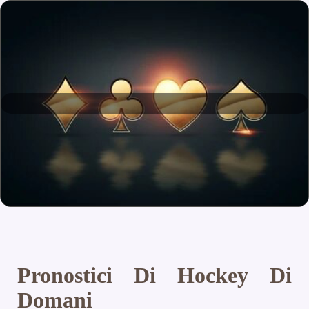
Pronostici Di Hockey Di
Domani