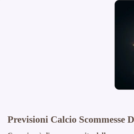
Previsioni Calcio Scommesse 