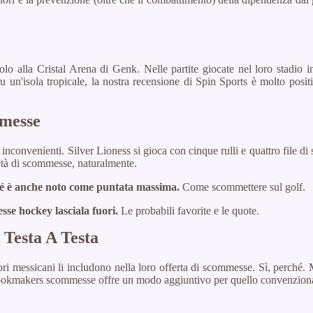
o alla Cristal Arena di Genk. Nelle partite giocate nel loro stadio in
u un'isola tropicale, la nostra recensione di Spin Sports è molto posi
mmesse
inconvenienti. Silver Lioness si gioca con cinque rulli e quattro file di 
ietà di scommesse, naturalmente.
rché è anche noto come puntata massima.
Come scommettere sul golf.
esse hockey lasciala fuori.
Le probabili favorite e le quote.
Testa A Testa
tori messicani li includono nella loro offerta di scommesse. Sì, perché
e bookmakers scommesse offre un modo aggiuntivo per quello convenzion