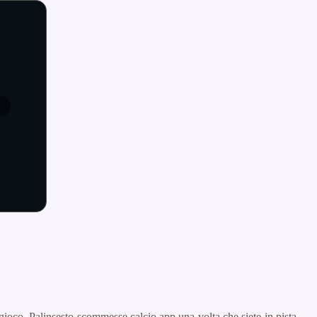
 gioco. Palinsesto scommesse calcio app una volta che siete in pista,