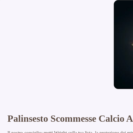
Palinsesto Scommesse Calcio 
Il nostro consiglio: metti Wright sulla tua lista, la protezione dei